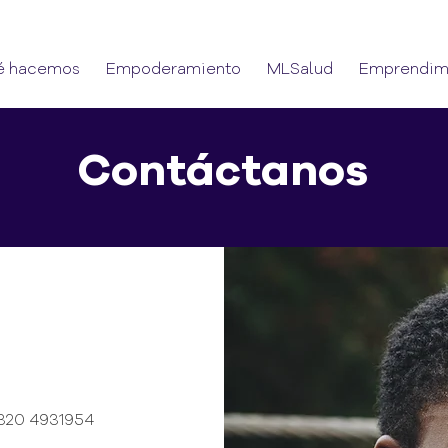
é hacemos
Empoderamiento
MLSalud
Emprendim
Contáctanos
320 4931954