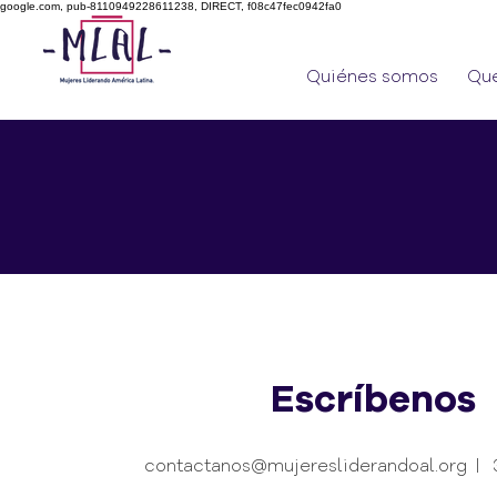
google.com, pub-8110949228611238, DIRECT, f08c47fec0942fa0
Quiénes somos
Qu
Escríbenos
contactanos@mujeresliderandoal.org |