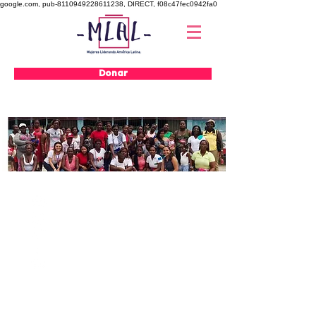
google.com, pub-8110949228611238, DIRECT, f08c47fec0942fa0
Donar